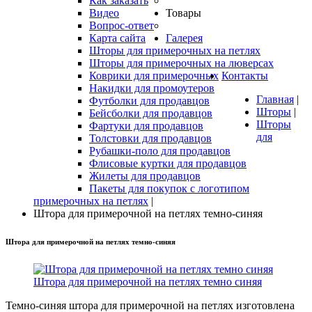
Как заказать
Видео
Товары
Вопрос-ответ
Карта сайта
Галерея
Шторы для примерочных на петлях
Шторы для примерочных на люверсах
Коврики для примерочных
Контакты
Накидки для промоутеров
Главная
|
Футболки для продавцов
Шторы
|
Бейсболки для продавцов
Шторы
Фартуки для продавцов
для
Толстовки для продавцов
Рубашки-поло для продавцов
Флисовые куртки для продавцов
Жилеты для продавцов
Пакеты для покупок с логотипом
примерочных на петлях
|
Штора для примерочной на петлях темно-синяя
Штора
для
примерочной
на
петлях
темно-синяя
Штора для примерочной на петлях темно синяя
Темно-синяя штора для примерочной на петлях изготовлена